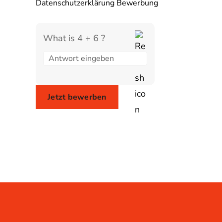
Datenschutzerklärung Bewerbung
What is 4 + 6 ?
Answer
for
4
+
6